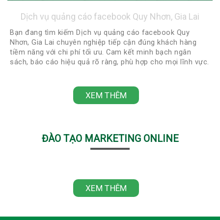
Dịch vụ quảng cáo facebook Quy Nhơn, Gia Lai
Bạn đang tìm kiếm Dịch vụ quảng cáo facebook Quy
Nhơn, Gia Lai chuyên nghiệp tiếp cận đúng khách hàng
tiềm năng với chi phí tối ưu. Cam kết minh bạch ngân
sách, báo cáo hiệu quả rõ ràng, phù hợp cho mọi lĩnh vực.
Liên hệ ngay 0918422248 - 0888922248 để được tư vấn
miễn phí và nhận chiến lược quảng cáo phù hợp nhất!
XEM THÊM
ĐÀO TẠO MARKETING ONLINE
XEM THÊM