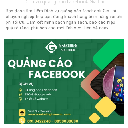
Dịch vụ quảng cáo facebook Gia Lai
Bạn đang tìm kiếm Dịch vụ quảng cáo facebook Gia Lai
chuyên nghiệp tiếp cận đúng khách hàng tiềm năng với chi
phí tối ưu. Cam kết minh bạch ngân sách, báo cáo hiệu
quả rõ ràng, phù hợp cho mọi lĩnh vực. Liên hệ ngay
0918422248 - 0888922248 để được tư vấn miễn phí và
nhận chiến lược quảng cáo phù hợp nhất!