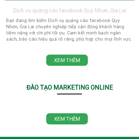
Dịch vụ quảng cáo facebook Quy Nhơn, Gia Lai
Bạn đang tìm kiếm Dịch vụ quảng cáo facebook Quy
Nhơn, Gia Lai chuyên nghiệp tiếp cận đúng khách hàng
tiềm năng với chi phí tối ưu. Cam kết minh bạch ngân
sách, báo cáo hiệu quả rõ ràng, phù hợp cho mọi lĩnh vực.
Liên hệ ngay 0918422248 - 0888922248 để được tư vấn
miễn phí và nhận chiến lược quảng cáo phù hợp nhất!
XEM THÊM
ĐÀO TẠO MARKETING ONLINE
XEM THÊM