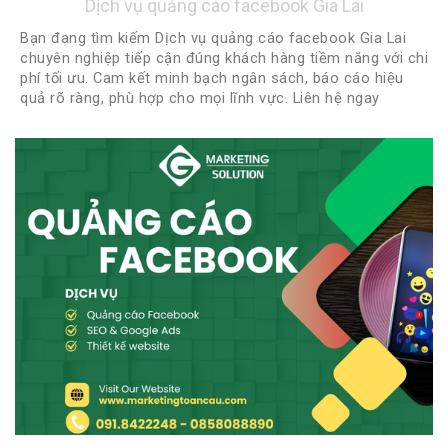
Dịch vụ quảng cáo facebook Gia Lai
Bạn đang tìm kiếm Dịch vụ quảng cáo facebook Gia Lai
chuyên nghiệp tiếp cận đúng khách hàng tiềm năng với chi
phí tối ưu. Cam kết minh bạch ngân sách, báo cáo hiệu
quả rõ ràng, phù hợp cho mọi lĩnh vực. Liên hệ ngay
0918422248 - 0888922248 để được tư vấn miễn phí và
nhận chiến lược quảng cáo phù hợp nhất!