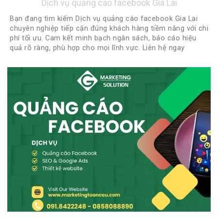
Dịch vụ quảng cáo facebook Gia Lai
Bạn đang tìm kiếm Dịch vụ quảng cáo facebook Gia Lai
chuyên nghiệp tiếp cận đúng khách hàng tiềm năng với chi
phí tối ưu. Cam kết minh bạch ngân sách, báo cáo hiệu
quả rõ ràng, phù hợp cho mọi lĩnh vực. Liên hệ ngay
0918422248 - 0888922248 để được tư vấn miễn phí và
nhận chiến lược quảng cáo phù hợp nhất!