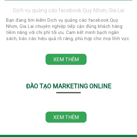
Dịch vụ quảng cáo facebook Quy Nhơn, Gia Lai
Bạn đang tìm kiếm Dịch vụ quảng cáo facebook Quy
Nhơn, Gia Lai chuyên nghiệp tiếp cận đúng khách hàng
tiềm năng với chi phí tối ưu. Cam kết minh bạch ngân
sách, báo cáo hiệu quả rõ ràng, phù hợp cho mọi lĩnh vực.
Liên hệ ngay 0918422248 - 0888922248 để được tư vấn
miễn phí và nhận chiến lược quảng cáo phù hợp nhất!
XEM THÊM
ĐÀO TẠO MARKETING ONLINE
XEM THÊM