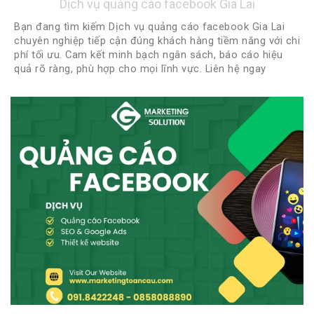
Dịch vụ quảng cáo facebook Gia Lai
Bạn đang tìm kiếm Dịch vụ quảng cáo facebook Gia Lai
chuyên nghiệp tiếp cận đúng khách hàng tiềm năng với chi
phí tối ưu. Cam kết minh bạch ngân sách, báo cáo hiệu
quả rõ ràng, phù hợp cho mọi lĩnh vực. Liên hệ ngay
0918422248 - 0888922248 để được tư vấn miễn phí và
nhận chiến lược quảng cáo phù hợp nhất!