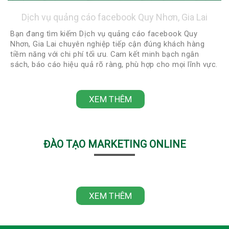
Dịch vụ quảng cáo facebook Quy Nhơn, Gia Lai
Bạn đang tìm kiếm Dịch vụ quảng cáo facebook Quy
Nhơn, Gia Lai chuyên nghiệp tiếp cận đúng khách hàng
tiềm năng với chi phí tối ưu. Cam kết minh bạch ngân
sách, báo cáo hiệu quả rõ ràng, phù hợp cho mọi lĩnh vực.
Liên hệ ngay 0918422248 - 0888922248 để được tư vấn
miễn phí và nhận chiến lược quảng cáo phù hợp nhất!
XEM THÊM
ĐÀO TẠO MARKETING ONLINE
XEM THÊM