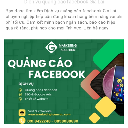
Dịch vụ quảng cáo facebook Gia Lai
Bạn đang tìm kiếm Dịch vụ quảng cáo facebook Gia Lai
chuyên nghiệp tiếp cận đúng khách hàng tiềm năng với chi
phí tối ưu. Cam kết minh bạch ngân sách, báo cáo hiệu
quả rõ ràng, phù hợp cho mọi lĩnh vực. Liên hệ ngay
0918422248 - 0888922248 để được tư vấn miễn phí và
nhận chiến lược quảng cáo phù hợp nhất!